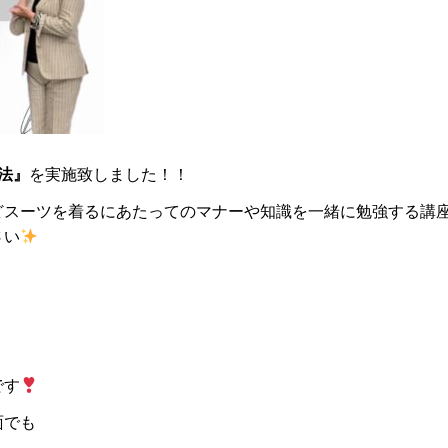
法』
を実施致しました！！
どスーツを着るにあたってのマナーや知識を一緒に勉強する講
さい
です
面でも