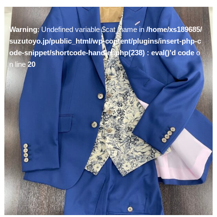
Warning
: Undefined variable $cat_name in
/home/xs189685/
suzutoyo.jp/public_html/wp-content/plugins/insert-php-c
ode-snippet/shortcode-handler.php(238) : eval()'d code
o
n line
20