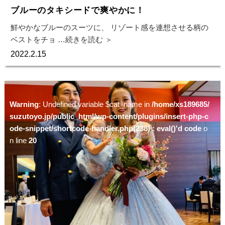
ブルーのタキシードで爽やかに！
鮮やかなブルーのスーツに、 リゾート感を連想させる柄の
ベストをチョ
…続きを読む ＞
2022.2.15
Warning
: Undefined variable $cat_name in
/home/xs189685/
suzutoyo.jp/public_html/wp-content/plugins/insert-php-c
ode-snippet/shortcode-handler.php(238) : eval()'d code
o
n line
20