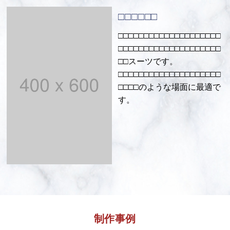
□□□□□□
□□□□□□□□□□□□□□□□□□□□
□□□□□□□□□□□□□□□□□□□□
□□スーツです。
□□□□□□□□□□□□□□□□□□□□
□□□□のような場面に最適で
す。
制作事例