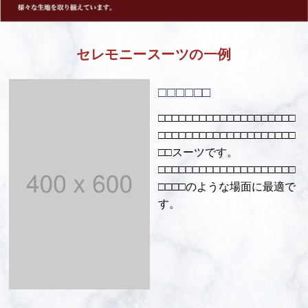
セレモニースーツの一例
□□□□□□
□□□□□□□□□□□□□□□□□□□□
□□□□□□□□□□□□□□□□□□□□
□□スーツです。
□□□□□□□□□□□□□□□□□□□□
□□□□のような場面に最適で
す。