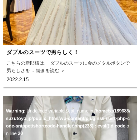
ダブルのスーツで男らしく！
こちらの新郎様は、 ダブルのスーツに金のメタルボタンで
男らしさを
…続きを読む ＞
2022.2.15
Warning
: Undefined variable $cat_name in
/home/xs189685/
suzutoyo.jp/public_html/wp-content/plugins/insert-php-c
ode-snippet/shortcode-handler.php(238) : eval()'d code
o
n line
20